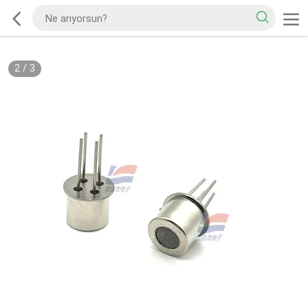
2
/
3