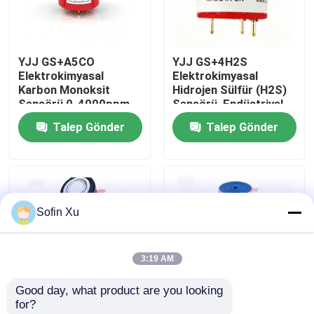
Bizim Hakkımızda
YJJ GS+A5CO
YJJ GS+4H2S
Elektrokimyasal
Elektrokimyasal
Fabrika turu
Karbon Monoksit
Hidrojen Sülfür (H2S)
Sensörü 0-4000ppm
Sensörü, Endüstriyel
Duman Emisyon
Gaz Dedektörleri için
Talep Gönder
Talep Gönder
Kalite Kontrolü
Tespiti İçin Uygun
0-100ppm
Bizimle İletişim
Sofin Xu
Haberler
3:19 AM
Davalar
Good day, what product are you looking 
for?
Oksijen Gaz Sensörü
YJJ 17155304-3 0-
YJJ 4HS+ 2112B2025