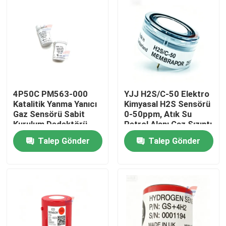
4P50C PM563-000
YJJ H2S/C-50 Elektro
Katalitik Yanma Yanıcı
Kimyasal H2S Sensörü
Gaz Sensörü Sabit
0-50ppm, Atık Su
Kurulum Dedektörü
Petrol Alanı Gaz Sızıntı
Detektörü için
Talep Gönder
Talep Gönder
Evde
Ürün
VR Gösterisi