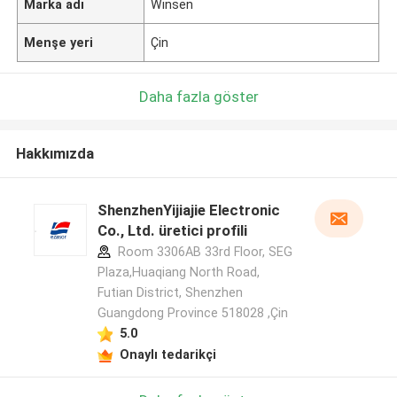
Marka adı
Winsen
Menşe yeri
Çin
Daha fazla göster
Hakkımızda
ShenzhenYijiajie Electronic
Co., Ltd. üretici profili
Room 3306AB 33rd Floor, SEG
Plaza,Huaqiang North Road,
Futian District, Shenzhen
Guangdong Province 518028 ,Çin
5.0
Onaylı tedarikçi