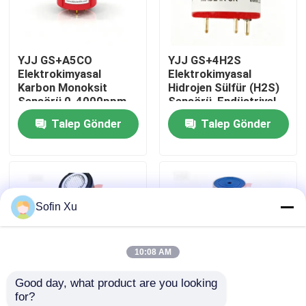
Bizim Hakkımızda
YJJ GS+A5CO
YJJ GS+4H2S
Elektrokimyasal
Elektrokimyasal
Fabrika turu
Karbon Monoksit
Hidrojen Sülfür (H2S)
Sensörü 0-4000ppm
Sensörü, Endüstriyel
Duman Emisyon
Gaz Dedektörleri için
Talep Gönder
Talep Gönder
Kalite Kontrolü
Tespiti İçin Uygun
0-100ppm
Bizimle İletişim
Sofin Xu
Haberler
10:08 AM
Davalar
Good day, what product are you looking 
for?
Oksijen Gaz Sensörü
YJJ 17155304-3 0-
YJJ 4HS+ 2112B2025