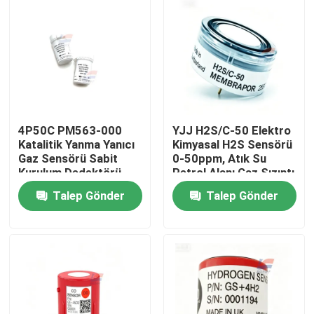
4P50C PM563-000
YJJ H2S/C-50 Elektro
Katalitik Yanma Yanıcı
Kimyasal H2S Sensörü
Gaz Sensörü Sabit
0-50ppm, Atık Su
Kurulum Dedektörü
Petrol Alanı Gaz Sızıntı
Detektörü için
Talep Gönder
Talep Gönder
Evde
Ürün
VR Gösterisi