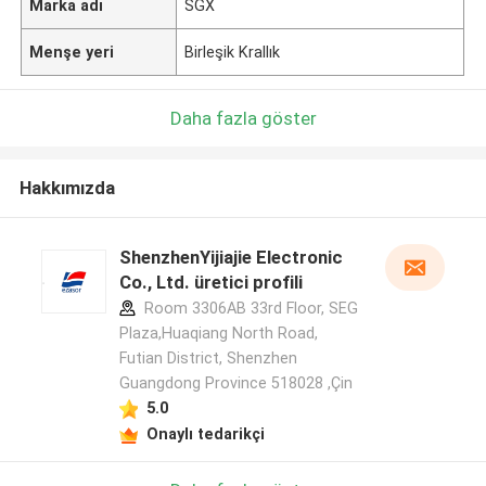
Marka adı
SGX
Menşe yeri
Birleşik Krallık
Daha fazla göster
Hakkımızda
ShenzhenYijiajie Electronic
Co., Ltd. üretici profili
Room 3306AB 33rd Floor, SEG
Plaza,Huaqiang North Road,
Futian District, Shenzhen
Guangdong Province 518028 ,Çin
5.0
Onaylı tedarikçi