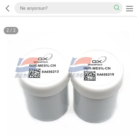
2
/
2