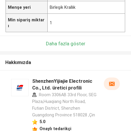
Menşe yeri
Birleşik Krallık
Min sipariş miktar
1
ı
Daha fazla göster
Hakkımızda
ShenzhenYijiajie Electronic
Co., Ltd. üretici profili
Room 3306AB 33rd Floor, SEG
Plaza,Huaqiang North Road,
Futian District, Shenzhen
Guangdong Province 518028 ,Çin
5.0
Onaylı tedarikçi