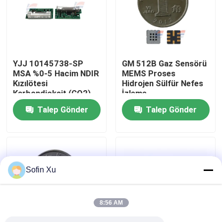
Bizim Hakkımızda
Fabrika turu
YJJ 10145738-SP
GM 512B Gaz Sensörü
MSA %0-5 Hacim NDIR
MEMS Proses
Kızılötesi
Hidrojen Sülfür Nefes
Kalite Kontrolü
Karbondioksit (CO2)
İzleme
Sensörü, Endüstriyel
Talep Gönder
Talep Gönder
Güvenlik İçin Koruyucu
Bizimle İletişim
Kitli
Haberler
Sofin Xu
Oksijen Gaz Sensörü
8:56 AM
Elektrokimyasal Gaz Sensörü