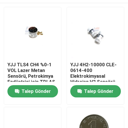
YJJ TLS4 CH4 %0-1
YJJ 4H2-10000 CLE-
VOL Lazer Metan
0614-400
Sensörü, Petrokimya
Elektrokimyasal
Endüstrisi için TDLAS
Hidrojen H2 Sensörü
Prensibine
0-10000 ppm
Evde
Talep Gönder
Talep Gönder
Dayanmaktadır
Ürün
VR Gösterisi