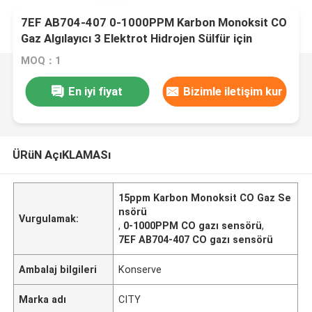
7EF AB704-407 0-1000PPM Karbon Monoksit CO
Gaz Algılayıcı 3 Elektrot Hidrojen Sülfür için
Elektrokimyasal 15ppm
MOQ：1
En iyi fiyat
Bizimle iletişim kur
ÜRüN AçıKLAMASı
15ppm Karbon Monoksit CO Gaz Se
nsörü
Vurgulamak:
,
0-1000PPM CO gazı sensörü
,
7EF AB704-407 CO gazı sensörü
Ambalaj bilgileri
Konserve
Marka adı
CITY