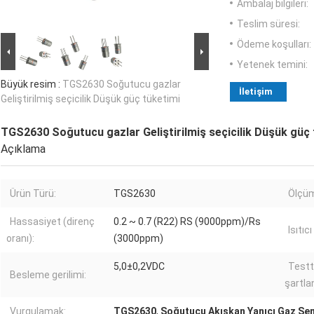
Ambalaj bilgileri:
Teslim süresi:
Ödeme koşulları:
Yetenek temini:
Büyük resim :
TGS2630 Soğutucu gazlar
İletişim
Geliştirilmiş seçicilik Düşük güç tüketimi
TGS2630 Soğutucu gazlar Geliştirilmiş seçicilik Düşük güç 
Açıklama
Ürün Türü:
TGS2630
Ölçüm 
Hassasiyet (direnç
0.2 ~ 0.7 (R22) RS (9000ppm)/Rs
Isıtıcı
oranı):
(3000ppm)
5,0±0,2VDC
Testt
Besleme gerilimi:
şartla
Vurgulamak:
TGS2630
,
Soğutucu Akışkan Yanıcı Gaz Se