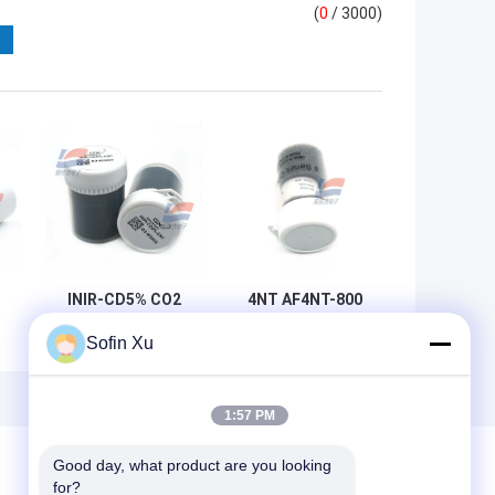
(
0
/ 3000)
INIR-CD5% CO2
4NT AF4NT-800
Kızılötesi
Azotik oksit gaz
Sofin Xu
ü
Karbondioksit IR
sensörü Gaz
ç
Gaz Sensörleri
analizatörü için
Prob Düşük Güç
sonda 3 Elektrot
Tüketimi
Elektrokimyasal
1:57 PM
Good day, what product are you looking 
for?