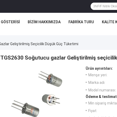
 GÖSTERISI
BIZIM HAKKIMIZDA
FABRIKA TURU
KALITE
lar Geliştirilmiş Seçicilik Düşük Güç Tüketimi
TGS2630 Soğutucu gazlar Geliştirilmiş seçicili
Ürün ayrıntıları:
Menşe yeri:
Marka adı:
Model numarası:
Ödeme & teslimat 
Min sipariş miktar
Fiyat: