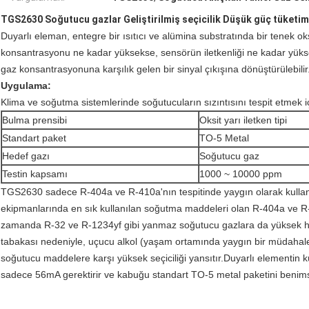
TGS2630 Soğutucu gazlar Geliştirilmiş seçicilik Düşük güç tüketim
Duyarlı eleman, entegre bir ısıtıcı ve alümina substratında bir tenek ok
konsantrasyonu ne kadar yüksekse, sensörün iletkenliği ne kadar yüksekse
gaz konsantrasyonuna karşılık gelen bir sinyal çıkışına dönüştürülebilir
Uygulama:
Klima ve soğutma sistemlerinde soğutucuların sızıntısını tespit etmek içi
Bulma prensibi
Oksit yarı iletken tipi
Standart paket
TO-5 Metal
Hedef gazı
Soğutucu gaz
Testin kapsamı
1000 ~ 10000 ppm
TGS2630 sadece R-404a ve R-410a'nın tespitinde yaygın olarak kullan
ekipmanlarında en sık kullanılan soğutma maddeleri olan R-404a ve R-4
zamanda R-32 ve R-1234yf gibi yanmaz soğutucu gazlara da yüksek hassas
tabakası nedeniyle, uçucu alkol (yaşam ortamında yaygın bir müdahal
soğutucu maddelere karşı yüksek seçiciliği yansıtır.Duyarlı elementin 
sadece 56mA gerektirir ve kabuğu standart TO-5 metal paketini benim