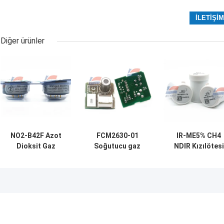
Diğer ürünler
NO2-B42F Azot
FCM2630-01
IR-ME5% CH4
Dioksit Gaz
Soğutucu gaz
NDIR Kızılötesi
Algılayıcısı 20ppm
sensörü modülü
CH4 Gaz Sensör
4 Elektrot Yeni
kompakt gömülü
Ultra Düşük Gü
80kPa