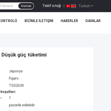
Teklif isteği
|
Turkish
Aramak
 KONTROLÜ
BIZIMLE İLETIŞIM
HABERLER
DAVALAR
k Düşük güç tüketimi
Japonya
Figaro
TGS2630
koşulları:
ı:
1
pazarlık edilebilir