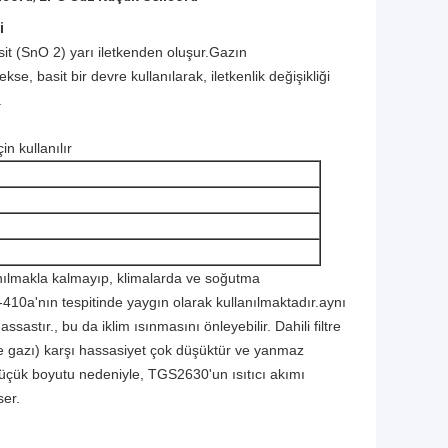
i
sit (SnO 2) yarı iletkenden oluşur.Gazın
, basit bir devre kullanılarak, iletkenlik değişikliği
.
n kullanılır
ılmakla kalmayıp, klimalarda ve soğutma
10a'nın tespitinde yaygın olarak kullanılmaktadır.aynı
tır., bu da iklim ısınmasını önleyebilir. Dahili filtre
e gazı) karşı hassasiyet çok düşüktür ve yanmaz
küçük boyutu nedeniyle, TGS2630'un ısıtıcı akımı
ser.