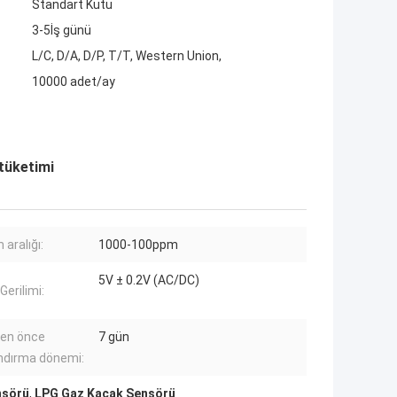
Standart Kutu
3-5İş günü
L/C, D/A, D/P, T/T, Western Union,
10000 adet/ay
tüketimi
aralığı:
1000-100ppm
5V ± 0.2V (AC/DC)
 Gerilimi:
en önce
7 gün
ndırma dönemi:
nsörü
,
LPG Gaz Kaçak Sensörü