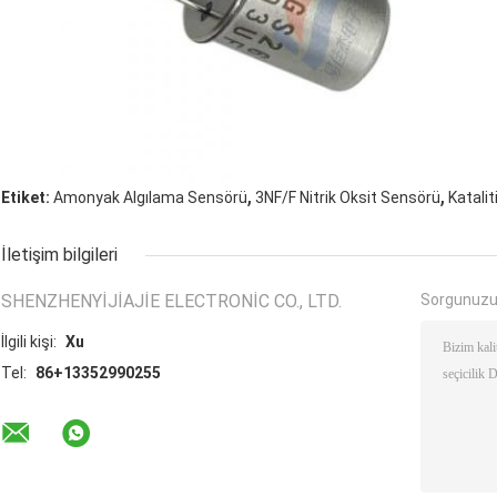
,
,
Etiket:
Amonyak Algılama Sensörü
3NF/F Nitrik Oksit Sensörü
Katali
İletişim bilgileri
SHENZHENYIJIAJIE ELECTRONIC CO., LTD.
Sorgunuzu
İlgili kişi:
Xu
Tel:
86+13352990255