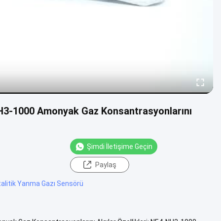
H3-1000 Amonyak Gaz Konsantrasyonlarını
Şimdi İletişime Geçin
Paylaş
talitik Yanma Gazı Sensörü