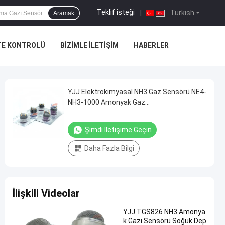
Teklif isteği
|
Turkish
Aramak
TE KONTROLÜ
BIZIMLE İLETIŞIM
HABERLER
YJJ Elektrokimyasal NH3 Gaz Sensörü NE4-
NH3-1000 Amonyak Gaz
Konsantrasyonlarını Algılar
Şimdi İletişime Geçin
Daha Fazla Bilgi
İlişkili Videolar
YJJ TGS826 NH3 Amonya
k Gazı Sensörü Soğuk Dep