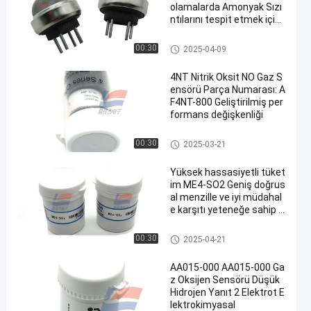
olamalarda Amonyak Sızı
ntılarını tespit etmek için
kullanılır
Gaz Sensörü
00:30
2025-04-09
4NT Nitrik Oksit NO Gaz S
ensörü Parça Numarası: A
F4NT-800 Geliştirilmiş per
formans değişkenliği
Gaz Sensörü
00:30
2025-03-21
Yüksek hassasiyetli tüket
im ME4-SO2 Geniş doğrus
al menzille ve iyi müdahal
e karşıtı yeteneğe sahip k
ükürt dioksit gazı sensörü
Gaz Sensörü
00:30
2025-04-21
AA015-000 AA015-000 Ga
z Oksijen Sensörü Düşük
Hidrojen Yanıt 2 Elektrot E
lektrokimyasal