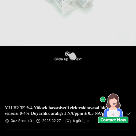
YJJ H2 3E %4 Yüksek hassasiyetli elektrokimyasal hidrojen
sensörü 0-4% Duyarlılık aralığı 1 NA/ppm ± 0.5 NA/ppm
Gaz Sensörü
2025-02-27
6 görüşler