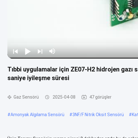
Tıbbi uygulamalar için ZE07-H2 hidrojen gazı 
saniye iyileşme süresi
Gaz Sensörü
2025-04-08
47 görüşler
#
Amonyak Algılama Sensörü
#
3NF/F Nitrik Oksit Sensörü
#
Ka