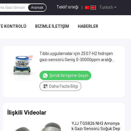
Teklif isteği
|
Turkish
Aramak
TE KONTROLÜ
BIZIMLE İLETIŞIM
HABERLER
Tıbbi uygulamalar için ZE07-H2 hidrojen
gazı sensörü Geniş 0-30000ppm aralığı
Hızlı 60 saniye iyileşme süresi
Şimdi İletişime Geçin
Daha Fazla Bilgi
İlişkili Videolar
YJJ TGS826 NH3 Amonya
k Gazı Sensörü Soğuk Dep