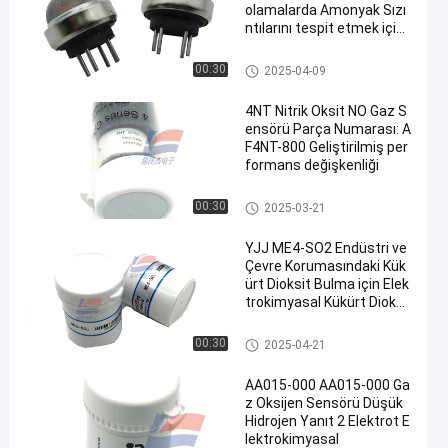
olamalarda Amonyak Sızı
ntılarını tespit etmek için
kullanılır
Gaz Sensörü
00:30
2025-04-09
4NT Nitrik Oksit NO Gaz S
ensörü Parça Numarası: A
F4NT-800 Geliştirilmiş per
formans değişkenliği
Gaz Sensörü
00:30
2025-03-21
YJJ ME4-SO2 Endüstri ve
Çevre Korumasındaki Kük
ürt Dioksit Bulma için Elek
trokimyasal Kükürt Dioksi
t Gaz Sensörü
Gaz Sensörü
00:30
2025-04-21
AA015-000 AA015-000 Ga
z Oksijen Sensörü Düşük
Hidrojen Yanıt 2 Elektrot E
lektrokimyasal