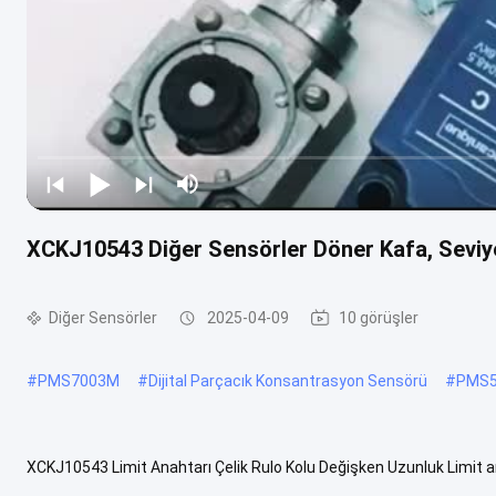
XCKJ10543 Diğer Sensörler Döner Kafa, Seviy
Diğer Sensörler
2025-04-09
10 görüşler
#
PMS7003M
#
Dijital Parçacık Konsantrasyon Sensörü
#
PMS5
XCKJ10543 Limit Anahtarı Çelik Rulo Kolu Değişken Uzunluk Limit ana
istasyondan geçip geçmediği, cismin varlığını veya yokluğunu alg...