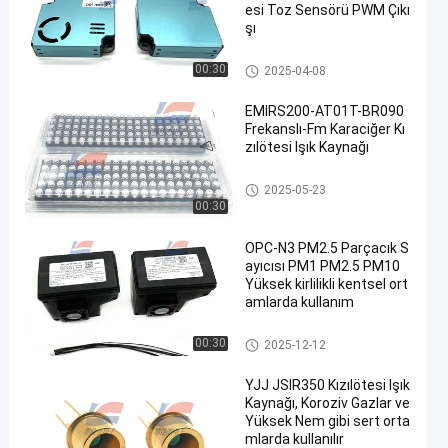
esi Toz Sensörü PWM Çıkı
şı
Diğer Sensörler
00:30
2025-04-08
EMIRS200-AT01T-BR090
Frekanslı-Fm Karaciğer Kı
zılötesi Işık Kaynağı
Diğer Sensörler
2025-05-23
00:30
OPC-N3 PM2.5 Parçacık S
ayıcısı PM1 PM2.5 PM10
Yüksek kirlilikli kentsel ort
amlarda kullanım
Diğer Sensörler
00:30
2025-12-12
YJJ JSIR350 Kızılötesi Işık
Kaynağı, Koroziv Gazlar ve
Yüksek Nem gibi sert orta
mlarda kullanılır