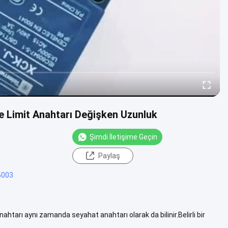
e Limit Anahtarı Değişken Uzunluk
Şimdi İletişime Geçin
Paylaş
003
htarı aynı zamanda seyahat anahtarı olarak da bilinir.Belirli bir
Daha fazla göster