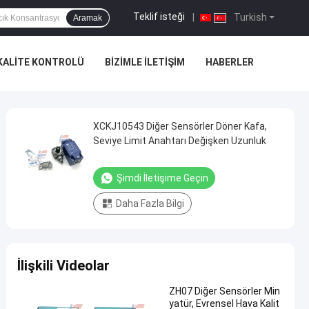
Teklif isteği
|
Turkish
Aramak
KALITE KONTROLÜ
BIZIMLE İLETIŞIM
HABERLER
XCKJ10543 Diğer Sensörler Döner Kafa,
Seviye Limit Anahtarı Değişken Uzunluk
Şimdi İletişime Geçin
Daha Fazla Bilgi
İlişkili Videolar
ZH07 Diğer Sensörler Min
yatür, Evrensel Hava Kalit