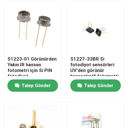
S1223-01 Görünürden
S1227-33BR Si
Yakın IR hassas
fotodiyot sensörleri
fotometri için Si PIN
UV'den görünür
fotodiyot
hassasiyetli fotometri
silikon düşük karanlık
Talep Gönder
Talep Gönder
akım için
Evde
Ürün
VR Gösterisi