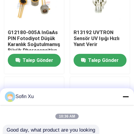
Bizim Hakkımızda
G12180-005A InGaAs
R13192 UVTRON
Fabrika turu
PIN Fotodiyot Düşük
Sensör UV Işığı Hızlı
Karanlık Soğutulmamış
Yanıt Verir
Büyük Phorosensitive
Kalite Kontrolü
Alan
Talep Gönder
Talep Gönder
Bizimle İletişim
Haberler
Sofin Xu
Davalar
10:36 AM
Good day, what product are you looking 
Oksijen Gaz Sensörü