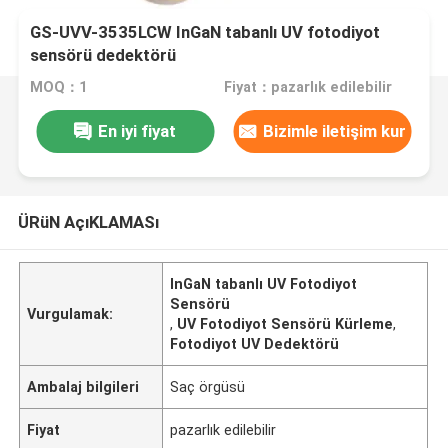
GS-UVV-3535LCW InGaN tabanlı UV fotodiyot
sensörü dedektörü
MOQ：1
Fiyat：pazarlık edilebilir
En iyi fiyat
Bizimle iletişim kur
ÜRüN AçıKLAMASı
InGaN tabanlı UV Fotodiyot
Sensörü
Vurgulamak:
,
UV Fotodiyot Sensörü Kürleme
,
Fotodiyot UV Dedektörü
Ambalaj bilgileri
Saç örgüsü
Fiyat
pazarlık edilebilir