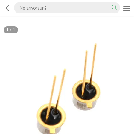
1
/
1