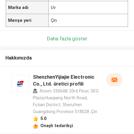
Marka adı
Uv
Menşe yeri
Çin
Daha fazla göster
Hakkımızda
ShenzhenYijiajie Electronic
Co., Ltd. üretici profili
Room 3306AB 33rd Floor, SEG
Plaza,Huaqiang North Road,
Futian District, Shenzhen
Guangdong Province 518028 ,Çin
5.0
Onaylı tedarikçi