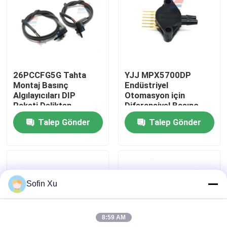
Bizim Hakkımızda
Fabrika turu
26PCCFG5G Tahta
YJJ MPX5700DP
Montaj Basınç
Endüstriyel
Kalite Kontrolü
Algılayıcıları DIP
Otomasyon için
Paketi Delikten
Diferansiyel Basınç
Sensörü 0–700kPa
Talep Gönder
Talep Gönder
Bizimle İletişim
Haberler
Sofin Xu
Oksijen Gaz Sensörü
8:59 AM
Elektrokimyasal Gaz Sensörü