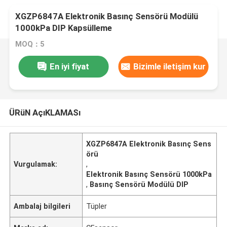
XGZP6847A Elektronik Basınç Sensörü Modülü
1000kPa DIP Kapsülleme
MOQ：5
En iyi fiyat
Bizimle iletişim kur
ÜRüN AçıKLAMASı
XGZP6847A Elektronik Basınç Sens
örü
Vurgulamak:
,
Elektronik Basınç Sensörü 1000kPa
,
Basınç Sensörü Modülü DIP
Ambalaj bilgileri
Tüpler