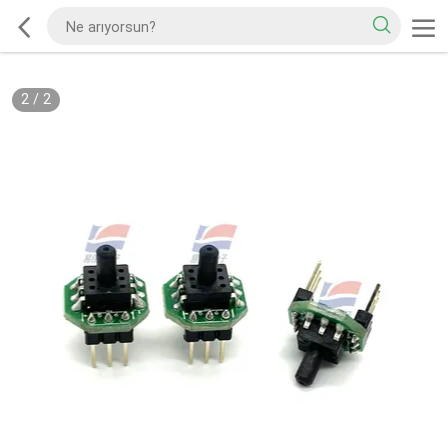
2
/
2