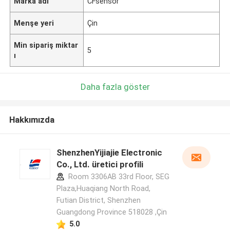
Marka adı
CFsensor
Menşe yeri
Çin
Min sipariş miktar
5
ı
Daha fazla göster
Hakkımızda
ShenzhenYijiajie Electronic
Co., Ltd. üretici profili
Room 3306AB 33rd Floor, SEG
Plaza,Huaqiang North Road,
Futian District, Shenzhen
Guangdong Province 518028 ,Çin
5.0