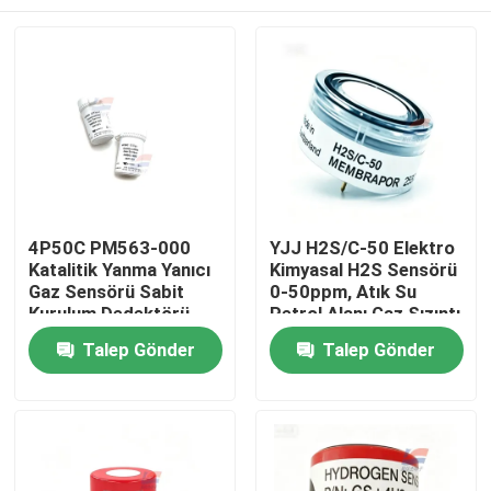
4P50C PM563-000
YJJ H2S/C-50 Elektro
Katalitik Yanma Yanıcı
Kimyasal H2S Sensörü
Gaz Sensörü Sabit
0-50ppm, Atık Su
Kurulum Dedektörü
Petrol Alanı Gaz Sızıntı
Detektörü için
Evde
Talep Gönder
Talep Gönder
Ürün
VR Gösterisi