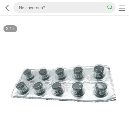
2
/
2