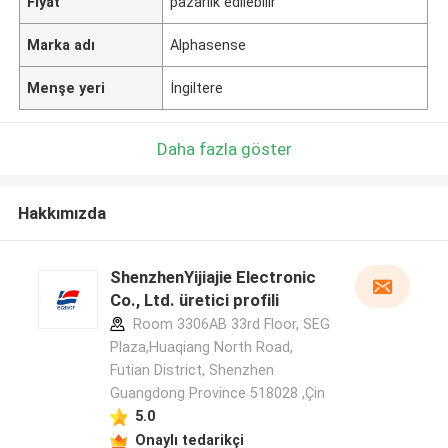
Fiyat
pazarlık edilebilir
Marka adı
Alphasense
Menşe yeri
İngiltere
Daha fazla göster
Hakkımızda
ShenzhenYijiajie Electronic
Co., Ltd. üretici profili
Room 3306AB 33rd Floor, SEG
Plaza,Huaqiang North Road,
Futian District, Shenzhen
Guangdong Province 518028 ,Çin
5.0
Onaylı tedarikçi