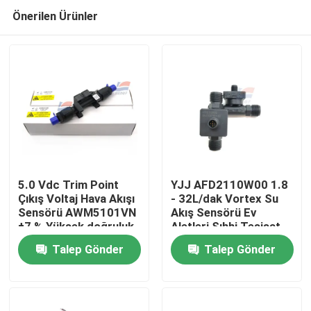
Önerilen Ürünler
5.0 Vdc Trim Point
YJJ AFD2110W00 1.8
Çıkış Voltaj Hava Akışı
- 32L/dak Vortex Su
Sensörü AWM5101VN
Akış Sensörü Ev
Evde
±7 % Yüksek doğruluk
Aletleri Sıhhi Tesisat
için okuma Çıkışı
Sistemleri
Talep Gönder
Talep Gönder
Değişimi
Ürün
VR Gösterisi