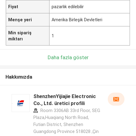
Fiyat
pazarlık edilebilir
Menşe yeri
Amerika Birleşik Devletleri
Min sipariş
1
miktarı
Daha fazla göster
Hakkımızda
ShenzhenYijiajie Electronic
Co., Ltd. üretici profili
Room 3306AB 33rd Floor, SEG
Plaza,Huaqiang North Road,
Futian District, Shenzhen
Guangdong Province 518028 ,Çin