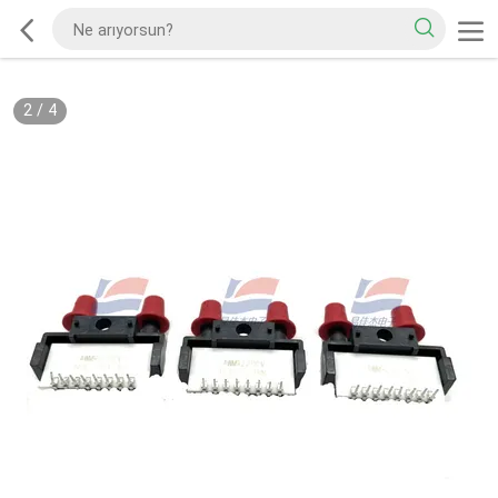
2
/
4